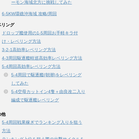
ーモン海域北方に挑戦してみた
6-5KW環礁沖海域 攻略/周回
ベリング
ドロップ艦使用の1-5周回お手軽キラ付
け・レベリング方法
3-2-1高効率レベリング方法
4-3周回駆逐艦軽巡高効率レベリング方法
5-4周回高効率レベリング方法
5-4周回で駆逐艦(朝潮)をレベリング
してみた
5-4空母カットイン4隻＋由良改二入り
編成で駆逐艦レベリング
の他
5-4周回戦果稼ぎでランキング入りを狙う
方法