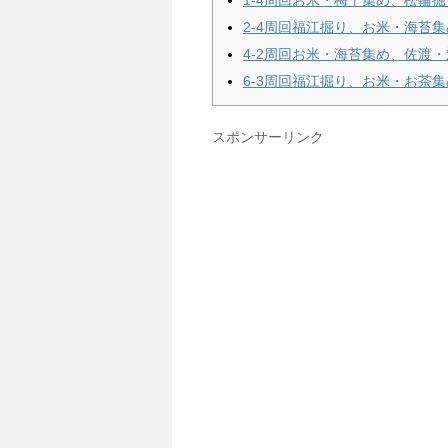
1-4周回お米・梅干集め、松輪掘
2-4周回福江掘り、お米・海苔集
4-2周回お米・海苔集め、佐渡
6-3周回福江掘り、お米・お茶集
スポンサーリンク