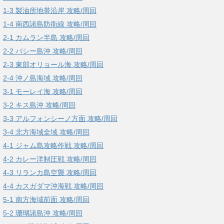
1-3 製油所地帯沿岸 攻略/周回
1-4 南西諸島防衛線 攻略/周回
2-1 カムラン半島 攻略/周回
2-2 バシー島沖 攻略/周回
2-3 東部オリョール海 攻略/周回
2-4 沖ノ島海域 攻略/周回
3-1 モーレイ海 攻略/周回
3-2 キス島沖 攻略/周回
3-3 アルフォンシーノ方面 攻略/周回
3-4 北方海域全域 攻略/周回
4-1 ジャム島攻略作戦 攻略/周回
4-2 カレー洋制圧戦 攻略/周回
4-3 リランカ島空襲 攻略/周回
4-4 カスガダマ沖海戦 攻略/周回
5-1 南方海域前面 攻略/周回
5-2 珊瑚諸島沖 攻略/周回