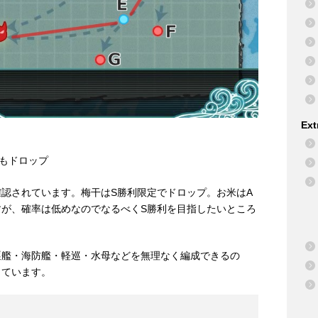
Ext
でもドロップ
認されています。梅干はS勝利限定でドロップ。お米はA
すが、確率は低めなのでなるべくS勝利を目指したいところ
逐艦・海防艦・軽巡・水母などを無理なく編成できるの
っています。