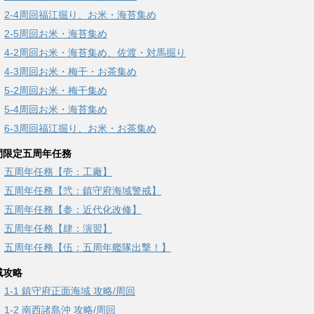
2-4周回福江掘り、お米・海苔集め
2-5周回お米・海苔集め
4-2周回お米・海苔集め、佐渡・対馬掘り
4-3周回お米・梅干・お茶集め
5-2周回お米・梅干集め
5-4周回お米・海苔集め
6-3周回福江掘り、お米・お茶集め
間限定五周年任務
五周年任務【壱：工廠】
五周年任務【弐：鎮守府海域警戒】
五周年任務【参：近代化改修】
五周年任務【肆：演習】
五周年任務【伍：五周年艦隊出撃！】
域攻略
1-1 鎮守府正面海域 攻略/周回
1-2 南西諸島沖 攻略/周回