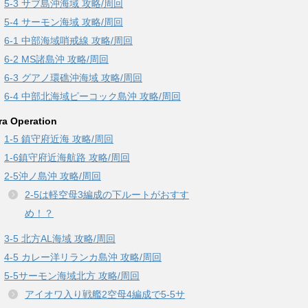
5-3 サブ島沖海域 攻略/周回
5-4 サーモン海域 攻略/周回
6-1 中部海域哨戒線 攻略/周回
6-2 MS諸島沖 攻略/周回
6-3 グアノ環礁沖海域 攻略/周回
6-4 中部北海域ピーコック島沖 攻略/周回
ra Operation
1-5 鎮守府近海 攻略/周回
1-6鎮守府近海航路 攻略/周回
2-5沖ノ島沖 攻略/周回
2-5は軽空母3編成の下ルートがおすす
め！？
3-5 北方AL海域 攻略/周回
4-5 カレー洋リランカ島沖 攻略/周回
5-5サーモン海域北方 攻略/周回
アイオワ入り戦艦2空母4編成で5-5サ