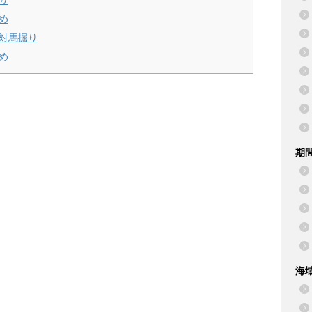
り
め
・対馬掘り
め
期
海