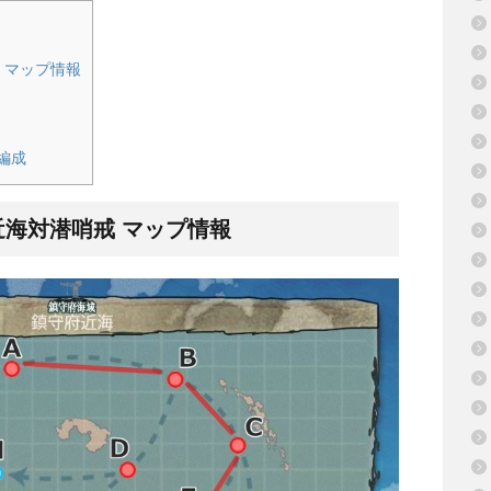
戒 マップ情報
編成
府近海対潜哨戒 マップ情報