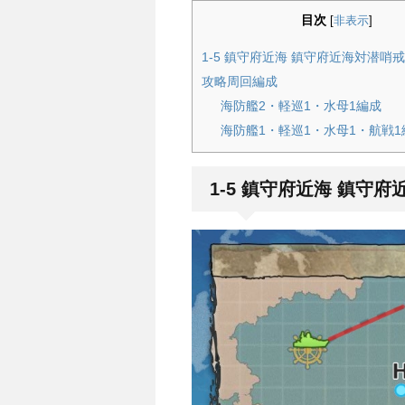
目次
[
非表示
]
1-5 鎮守府近海 鎮守府近海対潜哨
攻略周回編成
海防艦2・軽巡1・水母1編成
海防艦1・軽巡1・水母1・航戦1
1-5 鎮守府近海 鎮守