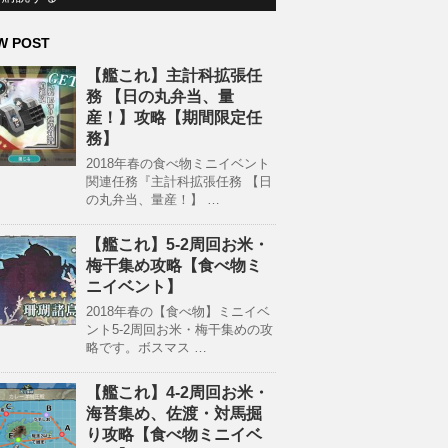
W POST
【艦これ】主計科拡張任
務 【日の丸弁当、量
産！】攻略【期間限定任
務】
2018年春の食べ物ミニイベント
関連任務『主計科拡張任務 【日
の丸弁当、量産！】 …
【艦これ】5-2周回お米・
梅干集め攻略【食べ物ミ
ニイベント】
2018年春の【食べ物】ミニイベ
ント5-2周回お米・梅干集めの攻
略です。ボスマス …
【艦これ】4-2周回お米・
海苔集め、佐渡・対馬掘
り攻略【食べ物ミニイベ