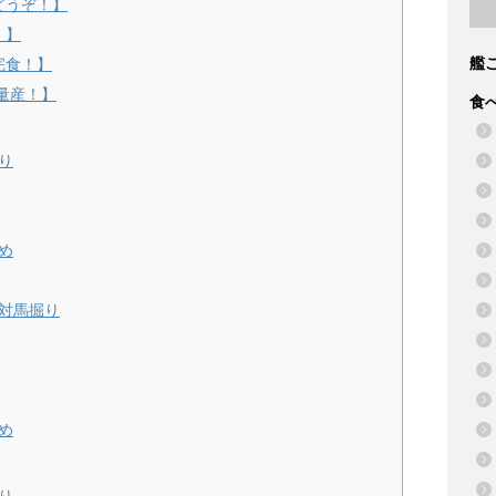
どうぞ！】
！】
艦
完食！】
量産！】
食
り
め
・対馬掘り
め