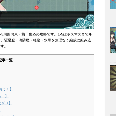
1-5周回お米・梅干集めの攻略です。1-5はボスマスまでル
く、駆逐艦・海防艦・軽巡・水母を無理なく編成に組み込
です。
記事一覧
】
おう！】
る！】
にぎり】
】