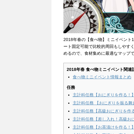
2018年春の【食べ物】ミニイベント
ート固定可能で比較的周回もしやす
めるので、食材集めに最適なマップ
2018年春 食べ物ミニイベント関連
食べ物ミニイベント情報まとめ
任務
主計科任務【おにぎりを作る！
主計科任務 【おにぎりを振る舞
主計科任務【高級おにぎりを作
主計科任務【差し入れ！高級お
主計科任務【お茶漬けを作る！