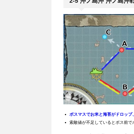
2-5 沖ノ島沖 沖ノ島
ボスマスでお米と海苔がドロップ
索敵値が不足しているとボス前で