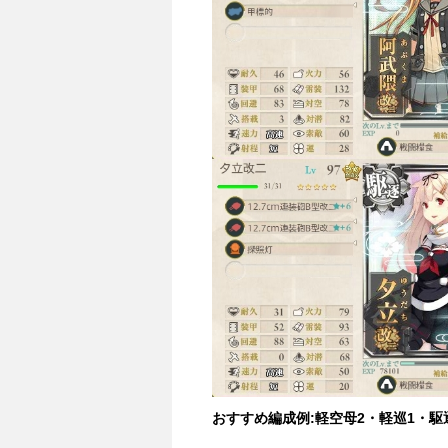
おすすめ編成例:軽空母2・軽巡1・駆