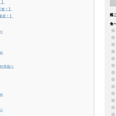
！】
完食！】
艦
量産！】
食
り
め
・対馬掘り
め
り