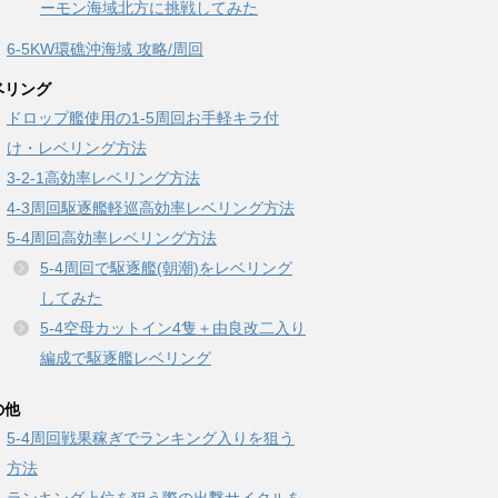
ーモン海域北方に挑戦してみた
6-5KW環礁沖海域 攻略/周回
ベリング
ドロップ艦使用の1-5周回お手軽キラ付
け・レベリング方法
3-2-1高効率レベリング方法
4-3周回駆逐艦軽巡高効率レベリング方法
5-4周回高効率レベリング方法
5-4周回で駆逐艦(朝潮)をレベリング
してみた
5-4空母カットイン4隻＋由良改二入り
編成で駆逐艦レベリング
の他
5-4周回戦果稼ぎでランキング入りを狙う
方法