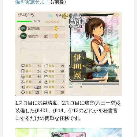
備を実施せよ！
も前提)
1スロ目に試製晴嵐、2スロ目に瑞雲(六三一空)を
装備した伊401、伊14、伊13のどれかを秘書官
にするだけの簡単な任務です。