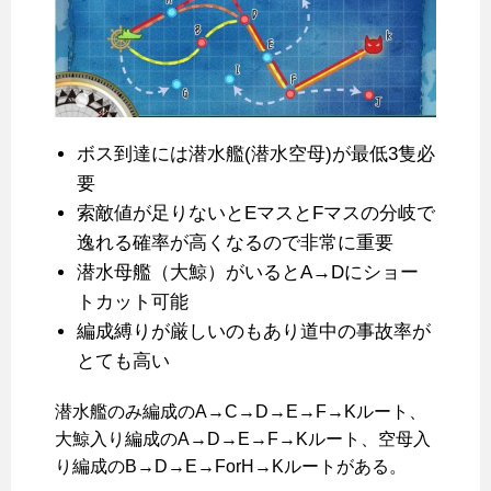
ボス到達には潜水艦(潜水空母)が最低3隻必
要
索敵値が足りないとEマスとFマスの分岐で
逸れる確率が高くなるので非常に重要
潜水母艦（大鯨）がいるとA→Dにショー
トカット可能
編成縛りが厳しいのもあり道中の事故率が
とても高い
潜水艦のみ編成のA→C→D→E→F→Kルート、
大鯨入り編成のA→D→E→F→Kルート、空母入
り編成のB→D→E→ForH→Kルートがある。