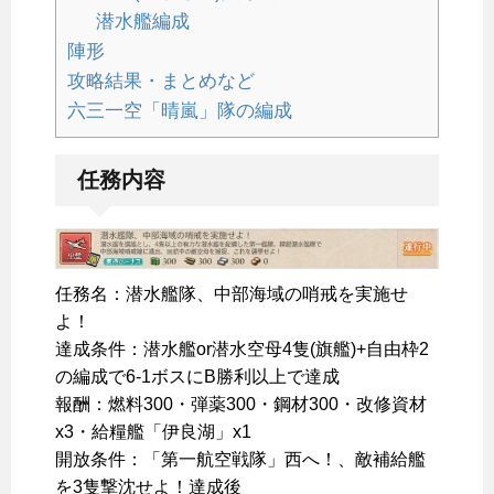
潜水艦編成
陣形
攻略結果・まとめなど
六三一空「晴嵐」隊の編成
任務内容
任務名：潜水艦隊、中部海域の哨戒を実施せ
よ！
達成条件：潜水艦or潜水空母4隻(旗艦)+自由枠2
の編成で6-1ボスにB勝利以上で達成
報酬：燃料300・弾薬300・鋼材300・改修資材
x3・給糧艦「伊良湖」x1
開放条件：「第一航空戦隊」西へ！、敵補給艦
を3隻撃沈せよ！達成後