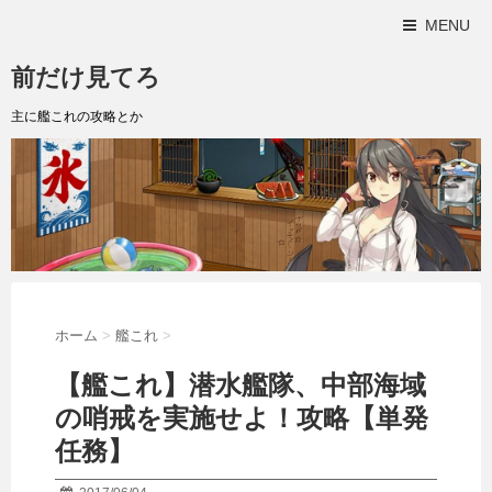
MENU
前だけ見てろ
主に艦これの攻略とか
ホーム
>
艦これ
>
【艦これ】潜水艦隊、中部海域
の哨戒を実施せよ！攻略【単発
任務】