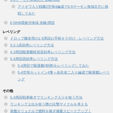
アイオワ入り戦艦2空母4編成で5-5サーモン海域北方に挑
戦してみた
6-5KW環礁沖海域 攻略/周回
レベリング
ドロップ艦使用の1-5周回お手軽キラ付け・レベリング方法
3-2-1高効率レベリング方法
4-3周回駆逐艦軽巡高効率レベリング方法
5-4周回高効率レベリング方法
5-4周回で駆逐艦(朝潮)をレベリングしてみた
5-4空母カットイン4隻＋由良改二入り編成で駆逐艦レベリ
ング
その他
5-4周回戦果稼ぎでランキング入りを狙う方法
ランキング上位を狙う際の出撃サイクルを考える
単艦オリョクルで燃料を稼ぎ備蓄スピードアップ！