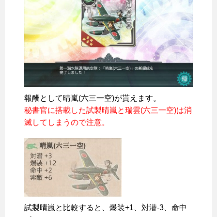
報酬として晴嵐(六三一空)が貰えます。
秘書官に搭載した試製晴嵐と瑞雲(六三一空)は消
滅してしまうので注意。
試製晴嵐と比較すると、爆装+1、対潜-3、命中