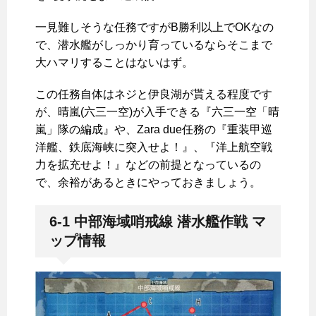
一見難しそうな任務ですがB勝利以上でOKなの
で、潜水艦がしっかり育っているならそこまで
大ハマリすることはないはず。
この任務自体はネジと伊良湖が貰える程度です
が、晴嵐(六三一空)が入手できる『六三一空「晴
嵐」隊の編成』や、Zara due任務の『重装甲巡
洋艦、鉄底海峡に突入せよ！』、『洋上航空戦
力を拡充せよ！』などの前提となっているの
で、余裕があるときにやっておきましょう。
6-1 中部海域哨戒線 潜水艦作戦 マ
ップ情報