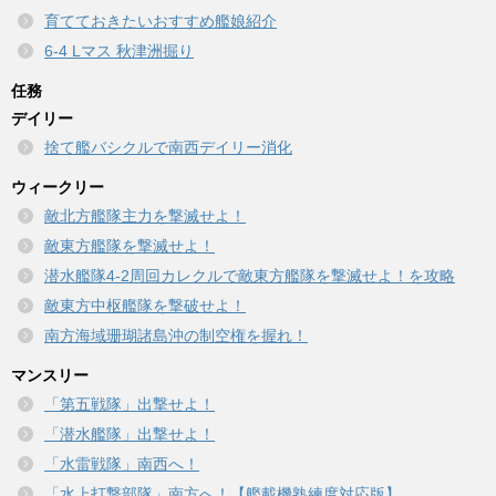
育てておきたいおすすめ艦娘紹介
6-4 Lマス 秋津洲掘り
任務
デイリー
捨て艦バシクルで南西デイリー消化
ウィークリー
敵北方艦隊主力を撃滅せよ！
敵東方艦隊を撃滅せよ！
潜水艦隊4-2周回カレクルで敵東方艦隊を撃滅せよ！を攻略
敵東方中枢艦隊を撃破せよ！
南方海域珊瑚諸島沖の制空権を握れ！
マンスリー
「第五戦隊」出撃せよ！
「潜水艦隊」出撃せよ！
「水雷戦隊」南西へ！
「水上打撃部隊」南方へ！【艦載機熟練度対応版】