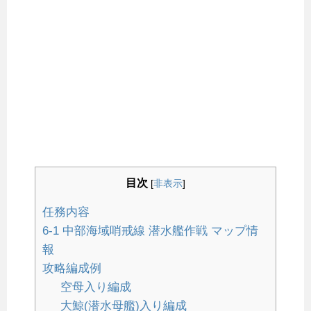
目次
[
非表示
]
任務内容
6-1 中部海域哨戒線 潜水艦作戦 マップ情
報
攻略編成例
空母入り編成
大鯨(潜水母艦)入り編成