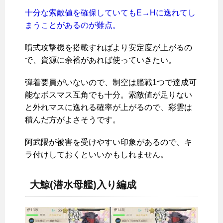
十分な索敵値を確保していてもE→Hに逸れてし
まうことがあるのが難点。
噴式攻撃機を搭載すればより安定度が上がるの
で、資源に余裕があれば使っていきたい。
弾着要員がいないので、制空は艦戦1つで達成可
能なボスマス互角でも十分。索敵値が足りない
と外れマスに逸れる確率が上がるので、彩雲は
積んだ方がよさそうです。
阿武隈が被害を受けやすい印象があるので、キ
ラ付けしておくといいかもしれません。
大鯨(潜水母艦)入り編成