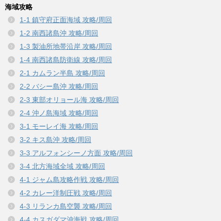
海域攻略
1-1 鎮守府正面海域 攻略/周回
1-2 南西諸島沖 攻略/周回
1-3 製油所地帯沿岸 攻略/周回
1-4 南西諸島防衛線 攻略/周回
2-1 カムラン半島 攻略/周回
2-2 バシー島沖 攻略/周回
2-3 東部オリョール海 攻略/周回
2-4 沖ノ島海域 攻略/周回
3-1 モーレイ海 攻略/周回
3-2 キス島沖 攻略/周回
3-3 アルフォンシーノ方面 攻略/周回
3-4 北方海域全域 攻略/周回
4-1 ジャム島攻略作戦 攻略/周回
4-2 カレー洋制圧戦 攻略/周回
4-3 リランカ島空襲 攻略/周回
4-4 カスガダマ沖海戦 攻略/周回