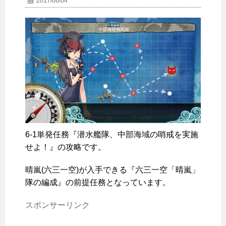
2017/06/04
6-1単発任務『潜水艦隊、中部海域の哨戒を実施
せよ！』の攻略です。
晴嵐(六三一空)が入手できる『六三一空「晴嵐」
隊の編成』の前提任務となっています。
スポンサーリンク