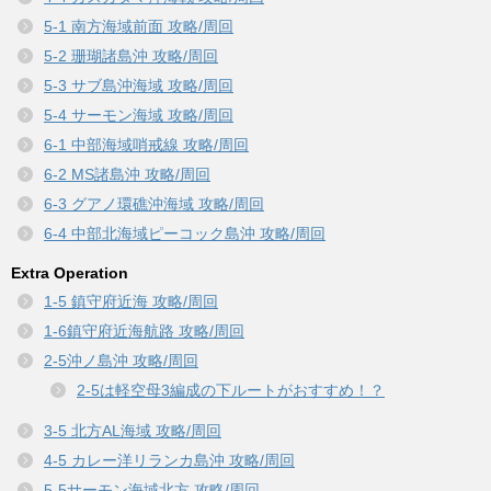
5-1 南方海域前面 攻略/周回
5-2 珊瑚諸島沖 攻略/周回
5-3 サブ島沖海域 攻略/周回
5-4 サーモン海域 攻略/周回
6-1 中部海域哨戒線 攻略/周回
6-2 MS諸島沖 攻略/周回
6-3 グアノ環礁沖海域 攻略/周回
6-4 中部北海域ピーコック島沖 攻略/周回
Extra Operation
1-5 鎮守府近海 攻略/周回
1-6鎮守府近海航路 攻略/周回
2-5沖ノ島沖 攻略/周回
2-5は軽空母3編成の下ルートがおすすめ！？
3-5 北方AL海域 攻略/周回
4-5 カレー洋リランカ島沖 攻略/周回
5-5サーモン海域北方 攻略/周回