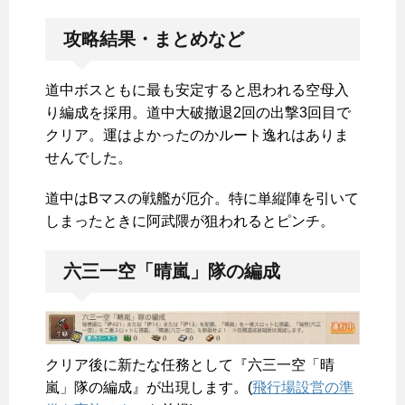
攻略結果・まとめなど
道中ボスともに最も安定すると思われる空母入
り編成を採用。道中大破撤退2回の出撃3回目で
クリア。運はよかったのかルート逸れはありま
せんでした。
道中はBマスの戦艦が厄介。特に単縦陣を引いて
しまったときに阿武隈が狙われるとピンチ。
六三一空「晴嵐」隊の編成
クリア後に新たな任務として『六三一空「晴
嵐」隊の編成』が出現します。(
飛行場設営の準