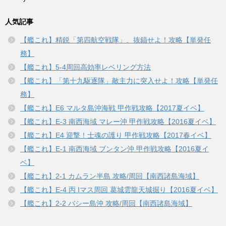
人気記事
【艦これ】精鋭「第四航空戦隊」、抜錨せよ！攻略【単発任
務】
【艦これ】5-4周回高効率レベリング方法
【艦これ】「第十九駆逐隊」敵主力に突入せよ！攻略【単発任
務】
【艦これ】E6 マルタ島沖海戦 甲作戦攻略【2017夏イベ】
【艦これ】E-3 南西海域 マレー沖 甲作戦攻略【2016夏イベ】
【艦これ】E4 迎撃！士魂の護り 甲作戦攻略【2017春イベ】
【艦これ】E-1 南西海域 ブンタン沖 甲作戦攻略【2016夏イ
ベ】
【艦これ】2-1 カムラン半島 攻略/周回【南西諸島海域】
【艦これ】E-4 丙 Iマス周回 葛城雲龍天城掘り【2016夏イベ】
【艦これ】2-2 バシー島沖 攻略/周回【南西諸島海域】