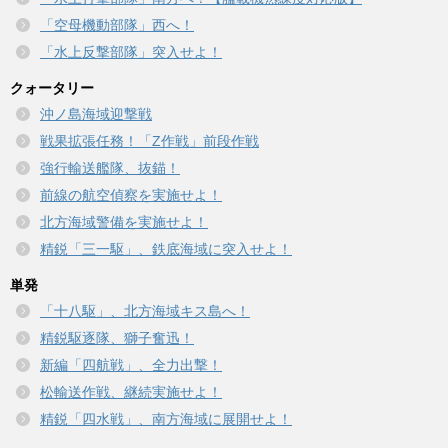
「空母機動部隊」西へ！
「水上反撃部隊」突入せよ！
クォータリー
沖ノ島海域迎撃戦
戦果拡張任務！「Z作戦」前段作戦
強行輸送艦隊、抜錨！
前線の航空偵察を実施せよ！
北方海域警備を実施せよ！
精鋭「三一駆」、鉄底海域に突入せよ！
単発
「十八駆」、北方海域キス島へ！
精鋭駆逐隊、獅子奮迅！
新編「四航戦」、全力出撃！
松輸送作戦、継続実施せよ！
精鋭「四水戦」、南方海域に展開せよ！