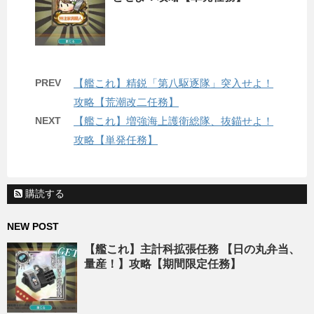
PREV
【艦これ】精鋭「第八駆逐隊」突入せよ！
攻略【荒潮改二任務】
NEXT
【艦これ】増強海上護衛総隊、抜錨せよ！
攻略【単発任務】
購読する
NEW POST
【艦これ】主計科拡張任務 【日の丸弁当、
量産！】攻略【期間限定任務】