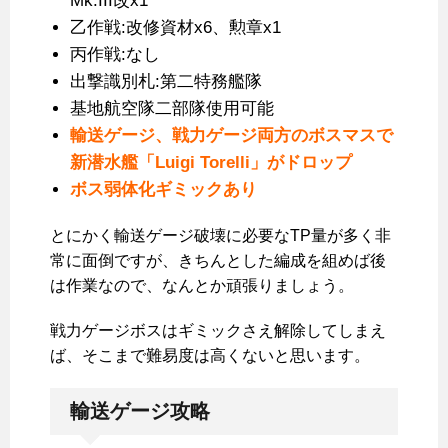
Mk.III改x1
乙作戦:改修資材x6、勲章x1
丙作戦:なし
出撃識別札:第二特務艦隊
基地航空隊二部隊使用可能
輸送ゲージ、戦力ゲージ両方のボスマスで
新潜水艦「Luigi Torelli」がドロップ
ボス弱体化ギミックあり
とにかく輸送ゲージ破壊に必要なTP量が多く非
常に面倒ですが、きちんとした編成を組めば後
は作業なので、なんとか頑張りましょう。
戦力ゲージボスはギミックさえ解除してしまえ
ば、そこまで難易度は高くないと思います。
輸送ゲージ攻略