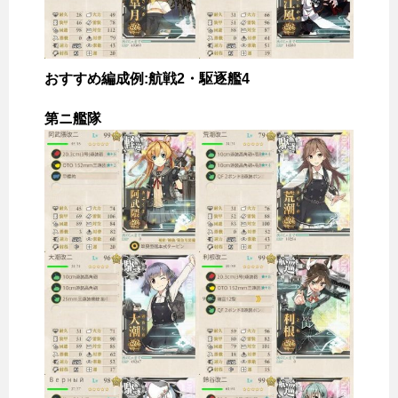
おすすめ編成例:航戦2・駆逐艦4
第ニ艦隊