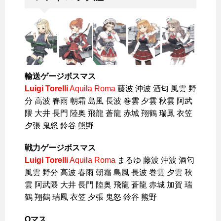
輸送ゲージボスマス
Luigi Torelli
Aquila Roma
藤波 沖波 酒匂 風雲 野
分 高波 春雨 朝霜 島風 長波 巻雲 夕雲 秋雲 阿武
隈 大井 長門 陸奥 飛龍 蒼龍 赤城 翔鶴 瑞鳳 衣笠
夕張 鬼怒 鈴谷 熊野
戦力ゲージボスマス
Luigi Torelli
Aquila Roma
まるゆ 藤波 沖波 酒匂
風雲 野分 高波 春雨 朝霜 島風 長波 巻雲 夕雲 秋
雲 阿武隈 大井 長門 陸奥 飛龍 蒼龍 赤城 加賀 瑞
鶴 翔鶴 瑞鳳 衣笠 夕張 鬼怒 鈴谷 熊野
Oマス