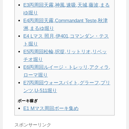
E3丙周回天霧,神風,速吸,天城,藤波,まる
ゆ堀り
E4丙周回天霧,Commandant Teste,秋津
洲,まるゆ堀り
E4 Lマス 照月,伊401,コマンダン・テス
ト掘り
E5丙周回松輪,択捉,リットリオ,リベッ
チオ堀り
E6丙周回ルイージ・トレッリ,アクィラ,
ローマ堀り
E7丙周回ウォースパイト,グラーフ,プリ
ンツ,U-511堀り
ボーキ稼ぎ
E1 Mマス周回ボーキ集め
スポンサーリンク