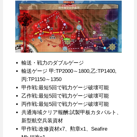
輸送・戦力のダブルゲージ
輸送ゲージ 甲:TP2000～1800,乙:TP1400,
丙:TP1150～1350
甲作戦:最短5回で戦力ゲージ破壊可能
乙作戦:最短5回で戦力ゲージ破壊可能
丙作戦:最短5回で戦力ゲージ破壊可能
共通海域クリア報酬:試製甲板カタパルト、
新型航空兵装資材
甲作戦:改修資材x7、勲章x1、Seafire