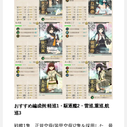
おすすめ編成例:軽巡1・駆逐艦2・雷巡,重巡,航
巡3
戦艦1隻、正規空母(装甲空母)2隻を採用した、最