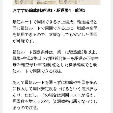
おすすめ編成例:軽巡1・駆逐艦4・航巡1
最短ルートで周回できる水上編成。輸送編成と
同じ最短ルートで周回できる上に、戦艦や空母
を使用できるので、支援なしでも安定した周回
が可能です。
最短ルート固定条件は、第一に駆逐艦2隻以上、
戦艦+空母2隻以下?(要検証)第一を駆逐2+正規空
母2+軽空母1+重巡(航巡)とした機動編成でも最
短ルートで周回できる模様。
あえて最短ルートを通らずに戦艦や空母を多め
に投入して周回安定度を上げるという選択肢も
あり。ただし、その場合は周回コストが増え、
周回数も増えるので、資源効率は悪くなってし
まうので注意。