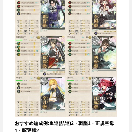
おすすめ編成例:重巡(航巡)2・戦艦1・正規空母
1・駆逐艦2