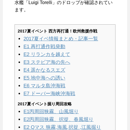
水艦「Luigi Torelli」のドロップが確認されてい
ます。
2017夏イベント 西方再打通！欧州救援作戦
2017夏イベ情報まとめ・記事一覧
E1 再打通作戦発動
E2 リランカを越えて
E3 ステビア海の先へ
E4 遥かなるスエズ
E5 地中海への誘い
E6 マルタ島沖海戦
E7 ドーバー海峡沖海戦
2017夏イベント掘り周回攻略
E1丙周回狭霧、山風堀り
E2丙周回狭霧、択捉、春風堀り
E2 Qマス 狭霧,海風,択捉 ,江風掘り