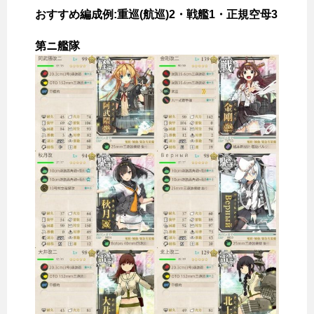
おすすめ編成例:重巡(航巡)2・戦艦1・正規空母3
第ニ艦隊