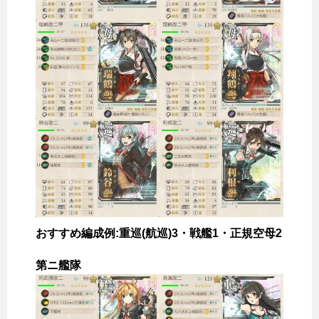
おすすめ編成例:重巡(航巡)3・戦艦1・正規空母2
第ニ艦隊