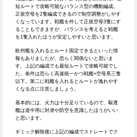
短ルートで攻略可能なバランス型の機動編成。
正規空母を2隻編成できるので制空調整がしやす
くなっています。戦艦を外して正規空母3隻にす
ることもできますが、バランスを考えると戦艦
を1隻入れたほうが安定しやすいと思います。
欧州艦を入れるとルート固定できるといった情
報もありましたが、恐らく関係ないと思いま
す。上記の編成でも最短ルートで攻略可能でし
た。条件は恐らく高速統一かつ戦艦+空母系三隻
以下。第二に戦艦を入れるとルートが逸れやす
くなる点に注意しましょう。
基本的には、火力は十分足りているので、駆逐
艦は道中用に対潜や防空を意識したほうがいい
と思います。
ギミック解除後に上記の編成でストレートでク