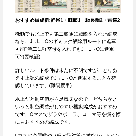
おすすめ編成例:軽巡1・戦艦1・駆逐艦2・雷巡2
機動でも水上でも第二艦隊に戦艦を入れた編成
なら、J→L→Oのギミック解除用ルートに進軍
可能?第二に軽空母を入れてもJ→L→Oに進軍
可?(要検証)
詳しいルート条件は未だに不明ですが、とりあ
えず上記の編成でJ→L→Oと進軍することを確
認しています。(難易度甲)
水上だと制空値が不足気味なので、どちらかと
いうと制空調整がしやすい機動編成がおすすめ
です。Oマスでザラやポーラ、ローマ等を掘る際
にもおすすめの編成です。
Lマスの空襲戦やヲ級ヌ級対策に対空カットイン