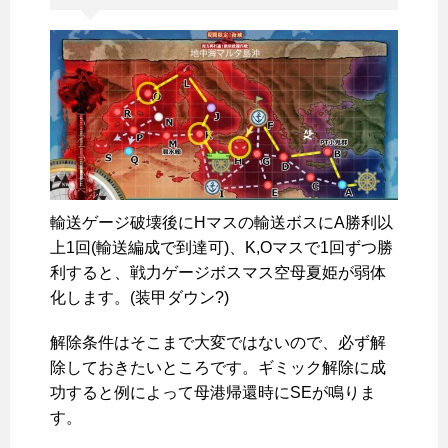
輸送ゲージ破壊後にHマスの輸送ボスにA勝利以
上1回(輸送編成で到達可)、K,Oマスで1回ずつ勝
利すると、戦力ゲージボスマス空母夏姫が弱体
化します。(装甲ダウン?)
解除条件はそこまで大変ではないので、必ず解
除しておきたいところです。ギミック解除に成
功すると例によって母港帰還時にSEが鳴りま
す。