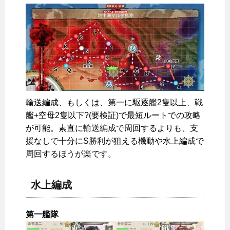
輸送編成、もしくは、第一に駆逐艦2隻以上、戦
艦+空母2隻以下?(要検証)で最短ルートでの攻略
が可能。素直に輸送編成で周回するよりも、支
援なしで十分にS勝利が狙える機動や水上編成で
周回するほうが楽です。
水上編成
第一艦隊