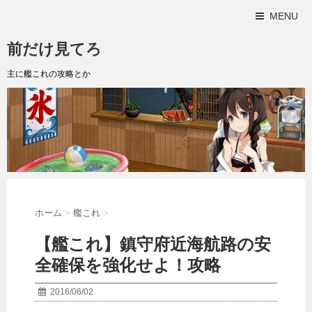
MENU
前だけ見てろ
主に艦これの攻略とか
ホーム
>
艦これ
>
【艦これ】鎮守府近海航路の安
全確保を強化せよ！攻略
2016/06/02