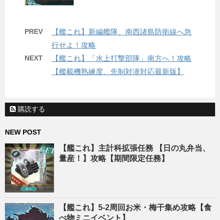
PREV
【艦これ】新編艦隊、南西諸島防衛線へ急
行せよ！攻略
NEXT
【艦これ】「水上打撃部隊」南方へ！攻略
【艦載機熟練度、先制対潜対応最新版】
購読する
NEW POST
【艦これ】主計科拡張任務 【日の丸弁当、
量産！】攻略【期間限定任務】
【艦これ】5-2周回お米・梅干集め攻略【食
べ物ミニイベント】