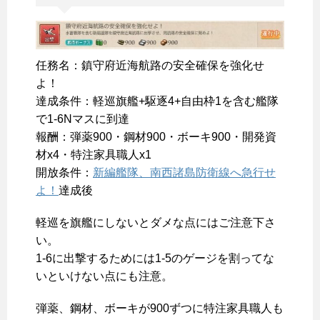
任務名：鎮守府近海航路の安全確保を強化せ
よ！
達成条件：軽巡旗艦+駆逐4+自由枠1を含む艦隊
で1-6Nマスに到達
報酬：弾薬900・鋼材900・ボーキ900・開発資
材x4・特注家具職人x1
開放条件：
新編艦隊、南西諸島防衛線へ急行せ
よ！
達成後
軽巡を旗艦にしないとダメな点にはご注意下さ
い。
1-6に出撃するためには1-5のゲージを割ってな
いといけない点にも注意。
弾薬、鋼材、ボーキが900ずつに特注家具職人も