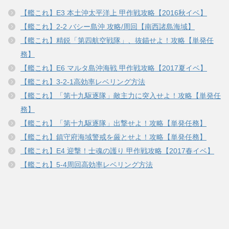
【艦これ】E3 本土沖太平洋上 甲作戦攻略【2016秋イベ】
【艦これ】2-2 バシー島沖 攻略/周回【南西諸島海域】
【艦これ】精鋭「第四航空戦隊」、抜錨せよ！攻略【単発任
務】
【艦これ】E6 マルタ島沖海戦 甲作戦攻略【2017夏イベ】
【艦これ】3-2-1高効率レベリング方法
【艦これ】「第十九駆逐隊」敵主力に突入せよ！攻略【単発任
務】
【艦これ】「第十九駆逐隊」出撃せよ！攻略【単発任務】
【艦これ】鎮守府海域警戒を厳とせよ！攻略【単発任務】
【艦これ】E4 迎撃！士魂の護り 甲作戦攻略【2017春イベ】
【艦これ】5-4周回高効率レベリング方法