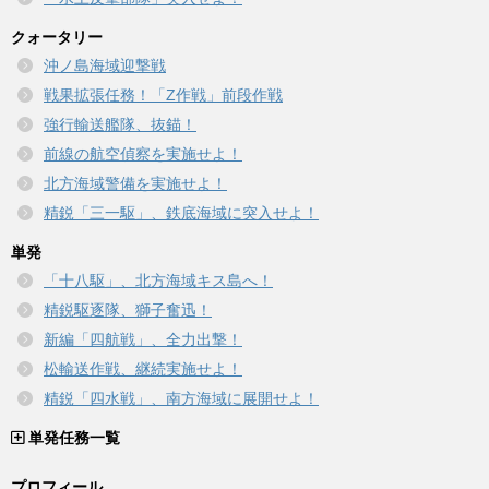
クォータリー
沖ノ島海域迎撃戦
戦果拡張任務！「Z作戦」前段作戦
強行輸送艦隊、抜錨！
前線の航空偵察を実施せよ！
北方海域警備を実施せよ！
精鋭「三一駆」、鉄底海域に突入せよ！
単発
「十八駆」、北方海域キス島へ！
精鋭駆逐隊、獅子奮迅！
新編「四航戦」、全力出撃！
松輸送作戦、継続実施せよ！
精鋭「四水戦」、南方海域に展開せよ！
単発任務一覧
プロフィール