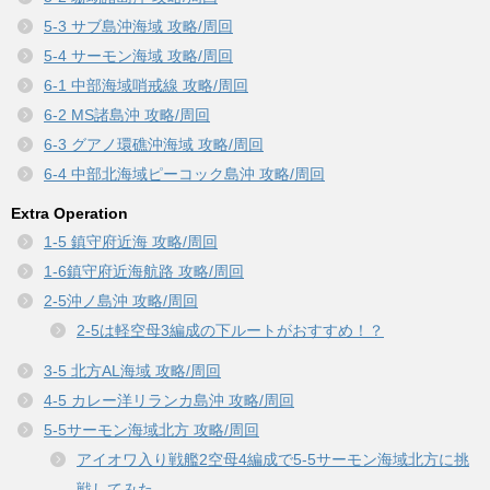
5-3 サブ島沖海域 攻略/周回
5-4 サーモン海域 攻略/周回
6-1 中部海域哨戒線 攻略/周回
6-2 MS諸島沖 攻略/周回
6-3 グアノ環礁沖海域 攻略/周回
6-4 中部北海域ピーコック島沖 攻略/周回
Extra Operation
1-5 鎮守府近海 攻略/周回
1-6鎮守府近海航路 攻略/周回
2-5沖ノ島沖 攻略/周回
2-5は軽空母3編成の下ルートがおすすめ！？
3-5 北方AL海域 攻略/周回
4-5 カレー洋リランカ島沖 攻略/周回
5-5サーモン海域北方 攻略/周回
アイオワ入り戦艦2空母4編成で5-5サーモン海域北方に挑
戦してみた