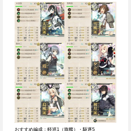
おすすめ編成：軽巡1（旗艦）・駆逐5