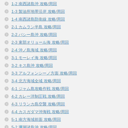
1-2 南西諸島沖 攻略/周回
1-3 製油所地帯沿岸 攻略/周回
1-4 南西諸島防衛線 攻略/周回
2-1 カムラン半島 攻略/周回
2-2 バシー島沖 攻略/周回
2-3 東部オリョール海 攻略/周回
2-4 沖ノ島海域 攻略/周回
3-1 モーレイ海 攻略/周回
3-2 キス島沖 攻略/周回
3-3 アルフォンシーノ方面 攻略/周回
3-4 北方海域全域 攻略/周回
4-1 ジャム島攻略作戦 攻略/周回
4-2 カレー洋制圧戦 攻略/周回
4-3 リランカ島空襲 攻略/周回
4-4 カスガダマ沖海戦 攻略/周回
5-1 南方海域前面 攻略/周回
5-2 珊瑚諸島沖 攻略/周回