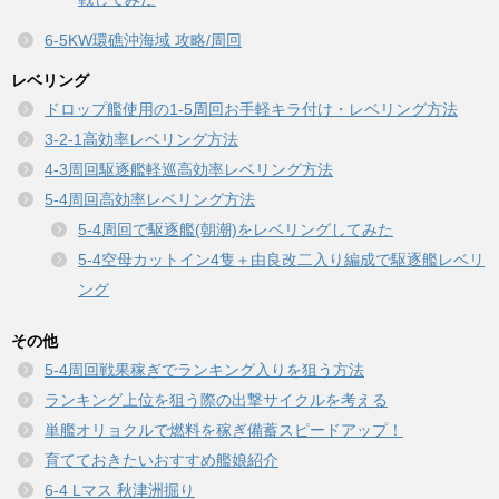
6-5KW環礁沖海域 攻略/周回
レベリング
ドロップ艦使用の1-5周回お手軽キラ付け・レベリング方法
3-2-1高効率レベリング方法
4-3周回駆逐艦軽巡高効率レベリング方法
5-4周回高効率レベリング方法
5-4周回で駆逐艦(朝潮)をレベリングしてみた
5-4空母カットイン4隻＋由良改二入り編成で駆逐艦レベリ
ング
その他
5-4周回戦果稼ぎでランキング入りを狙う方法
ランキング上位を狙う際の出撃サイクルを考える
単艦オリョクルで燃料を稼ぎ備蓄スピードアップ！
育てておきたいおすすめ艦娘紹介
6-4 Lマス 秋津洲掘り