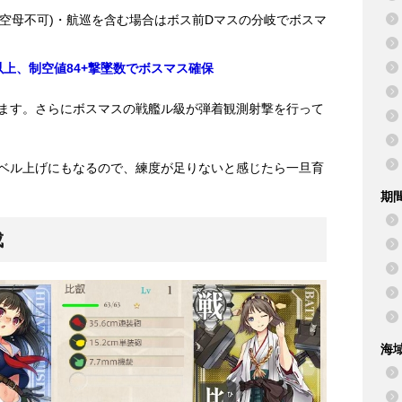
空母不可)・航巡を含む場合はボス前Dマスの分岐でボスマ
以上、制空値84+撃墜数でボスマス確保
します。さらにボスマスの戦艦ル級が弾着観測射撃を行って
レベル上げにもなるので、練度が足りないと感じたら一旦育
期
成
海