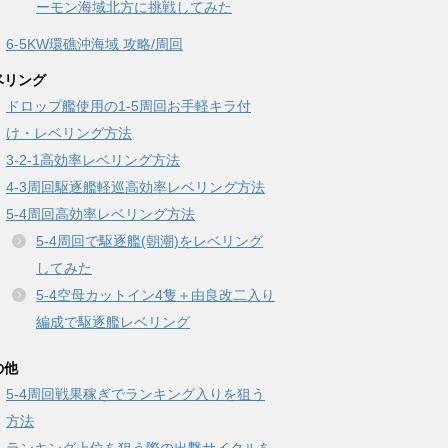
ーモン海域北方に挑戦してみた
6-5KW環礁沖海域 攻略/周回
ベリング
ドロップ艦使用の1-5周回お手軽キラ付
け・レベリング方法
3-2-1高効率レベリング方法
4-3周回駆逐艦軽巡高効率レベリング方法
5-4周回高効率レベリング方法
5-4周回で駆逐艦(朝潮)をレベリング
してみた
5-4空母カットイン4隻＋由良改二入り
編成で駆逐艦レベリング
の他
5-4周回戦果稼ぎでランキング入りを狙う
方法