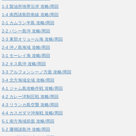
1-3 製油所地帯沿岸 攻略/周回
1-4 南西諸島防衛線 攻略/周回
2-1 カムラン半島 攻略/周回
2-2 バシー島沖 攻略/周回
2-3 東部オリョール海 攻略/周回
2-4 沖ノ島海域 攻略/周回
3-1 モーレイ海 攻略/周回
3-2 キス島沖 攻略/周回
3-3 アルフォンシーノ方面 攻略/周回
3-4 北方海域全域 攻略/周回
4-1 ジャム島攻略作戦 攻略/周回
4-2 カレー洋制圧戦 攻略/周回
4-3 リランカ島空襲 攻略/周回
4-4 カスガダマ沖海戦 攻略/周回
5-1 南方海域前面 攻略/周回
5-2 珊瑚諸島沖 攻略/周回