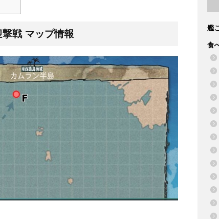
艦
号迎撃戦 マップ情報
食