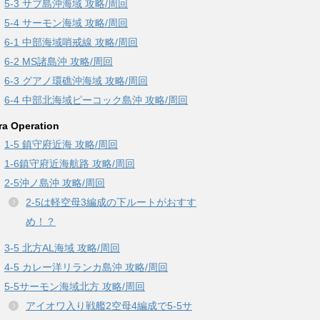
5-3 サブ島沖海域 攻略/周回
5-4 サーモン海域 攻略/周回
6-1 中部海域哨戒線 攻略/周回
6-2 MS諸島沖 攻略/周回
6-3 グアノ環礁沖海域 攻略/周回
6-4 中部北海域ピーコック島沖 攻略/周回
ra Operation
1-5 鎮守府近海 攻略/周回
1-6鎮守府近海航路 攻略/周回
2-5沖ノ島沖 攻略/周回
2-5は軽空母3編成の下ルートがおすす
め！？
3-5 北方AL海域 攻略/周回
4-5 カレー洋リランカ島沖 攻略/周回
5-5サーモン海域北方 攻略/周回
アイオワ入り戦艦2空母4編成で5-5サ