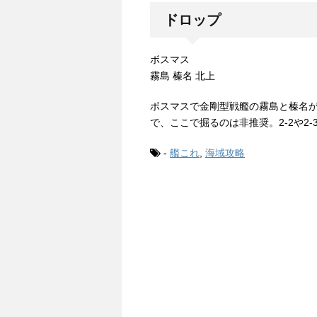
ドロップ
ボスマス
霧島 榛名 北上
ボスマスで金剛型戦艦の霧島と榛名
で、ここで掘るのは非推奨。2-2や2
-
艦これ
,
海域攻略