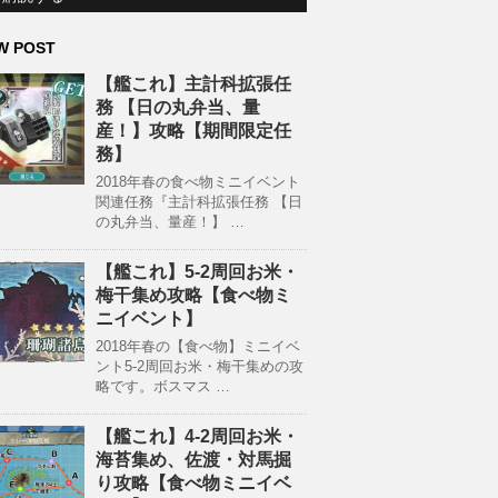
W POST
【艦これ】主計科拡張任
務 【日の丸弁当、量
産！】攻略【期間限定任
務】
2018年春の食べ物ミニイベント
関連任務『主計科拡張任務 【日
の丸弁当、量産！】 …
【艦これ】5-2周回お米・
梅干集め攻略【食べ物ミ
ニイベント】
2018年春の【食べ物】ミニイベ
ント5-2周回お米・梅干集めの攻
略です。ボスマス …
【艦これ】4-2周回お米・
海苔集め、佐渡・対馬掘
り攻略【食べ物ミニイベ