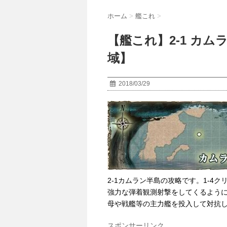
ホーム
>
艦これ
>
【艦これ】2-1 カム
域】
2018/03/29
2-1カムラン半島の攻略です。1-4
強力な弾着観測射撃をしてくるよう
母や戦艦等の主力艦を投入して対抗
スポンサーリンク