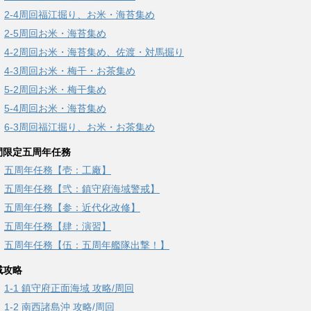
2-4周回福江掘り、お米・海苔集め
2-5周回お米・海苔集め
4-2周回お米・海苔集め、佐渡・対馬掘り
4-3周回お米・梅干・お茶集め
5-2周回お米・梅干集め
5-4周回お米・海苔集め
6-3周回福江掘り、お米・お茶集め
間限定五周年任務
五周年任務【壱：工廠】
五周年任務【弐：鎮守府海域警戒】
五周年任務【参：近代化改修】
五周年任務【肆：演習】
五周年任務【伍：五周年艦隊出撃！】
域攻略
1-1 鎮守府正面海域 攻略/周回
1-2 南西諸島沖 攻略/周回