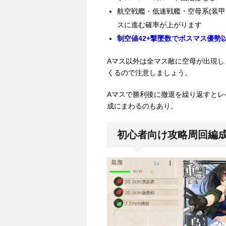
航空戦艦・低速戦艦・空母系(装甲
スに進む確率が上がります
制空値42+撃墜数でボスマス優勢
Aマス以外は全マス敵に空母が出現
くるので注意しましょう。
Aマスで勝利後に撤退を繰り返すと
成にまわるのもあり。
初心者向け攻略周回編