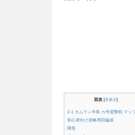
目次
[
非表示
]
2-1 カムラン半島 カ号迎撃戦 マッ
初心者向け攻略周回編成
陣形