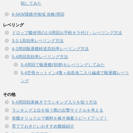
戦してみた
6-5KW環礁沖海域 攻略/周回
レベリング
ドロップ艦使用の1-5周回お手軽キラ付け・レベリング方法
3-2-1高効率レベリング方法
4-3周回駆逐艦軽巡高効率レベリング方法
5-4周回高効率レベリング方法
5-4周回で駆逐艦(朝潮)をレベリングしてみた
5-4空母カットイン4隻＋由良改二入り編成で駆逐艦レベリ
ング
その他
5-4周回戦果稼ぎでランキング入りを狙う方法
ランキング上位を狙う際の出撃サイクルを考える
単艦オリョクルで燃料を稼ぎ備蓄スピードアップ！
育てておきたいおすすめ艦娘紹介