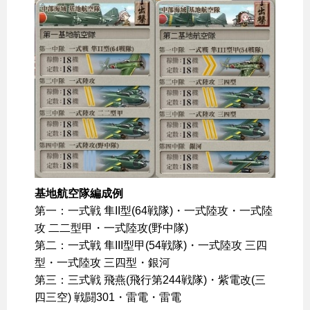
基地航空隊編成例
第一：一式戦 隼II型(64戦隊)・一式陸攻・一式陸
攻 二二型甲・一式陸攻(野中隊)
第二：一式戦 隼III型甲(54戦隊)・一式陸攻 三四
型・一式陸攻 三四型・銀河
第三：三式戦 飛燕(飛行第244戦隊)・紫電改(三
四三空) 戦闘301・雷電・雷電