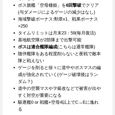
ボス旗艦「空母棲姫」を
6回撃破
でクリア
(与ダメージによるゲージの減少はなし)
海域撃破ボーナス:勲章x1、戦果ボーナス
+250
タイムリミットは月末23：59(毎月復活)
基地航空隊が2部隊まで出撃可能
ボスは連合艦隊編成
(こちらは通常艦隊)
随伴艦隊をある程度削らないと夜戦で敵本
隊と戦えない
ゲージを削ると徐々に道中やボスマスの編
成が強化されていく(ゲージ破壊後はラン
ダム？)
道中の空襲マスやヲ級改などで被害が出や
すく対空が重要になる
駆逐艦0 or 戦艦+空母4以上でC→Eに逸れ
る