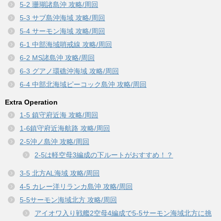
5-2 珊瑚諸島沖 攻略/周回
5-3 サブ島沖海域 攻略/周回
5-4 サーモン海域 攻略/周回
6-1 中部海域哨戒線 攻略/周回
6-2 MS諸島沖 攻略/周回
6-3 グアノ環礁沖海域 攻略/周回
6-4 中部北海域ピーコック島沖 攻略/周回
Extra Operation
1-5 鎮守府近海 攻略/周回
1-6鎮守府近海航路 攻略/周回
2-5沖ノ島沖 攻略/周回
2-5は軽空母3編成の下ルートがおすすめ！？
3-5 北方AL海域 攻略/周回
4-5 カレー洋リランカ島沖 攻略/周回
5-5サーモン海域北方 攻略/周回
アイオワ入り戦艦2空母4編成で5-5サーモン海域北方に挑