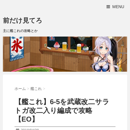
MENU
前だけ見てろ
主に艦これの攻略とか
ホーム
>
艦これ
>
【艦これ】6-5を武蔵改二サラ
トガ改二入り編成で攻略
【EO】