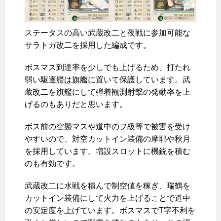
ステータスの高い武蔵改二と夜戦に参加可能な
サラトガ改二を採用した編成です。
ボスマス到達率を少しでも上げるため、打たれ
弱い駆逐艦は旗艦に置いて保護しています。武
蔵改二を旗艦にして弾着観測射撃の発動率を上
げるのもありだと思います。
ボス前の空襲マスや道中のヲ級等で被害を受け
やすいので、対空カットイン装備の摩耶や秋月
を採用しています。増設スロットに機銃を積む
のも有効です。
武蔵改二に水戦を積んで制空値を稼ぎ、瑞鶴を
カットイン装備にして火力を上げることで道中
の安定度を上げています。ボスマスでT字不利を