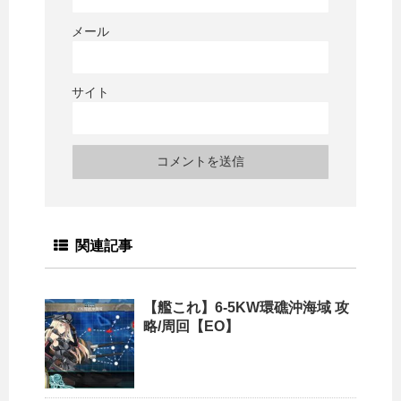
メール
サイト
関連記事
【艦これ】6-5KW環礁沖海域 攻
略/周回【EO】