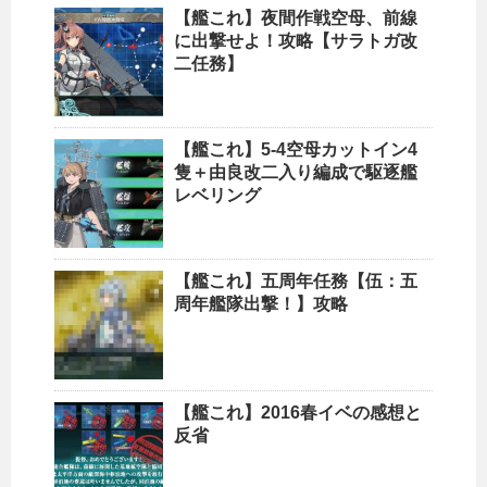
【艦これ】夜間作戦空母、前線
に出撃せよ！攻略【サラトガ改
二任務】
【艦これ】5-4空母カットイン4
隻＋由良改二入り編成で駆逐艦
レベリング
【艦これ】五周年任務【伍：五
周年艦隊出撃！】攻略
【艦これ】2016春イベの感想と
反省