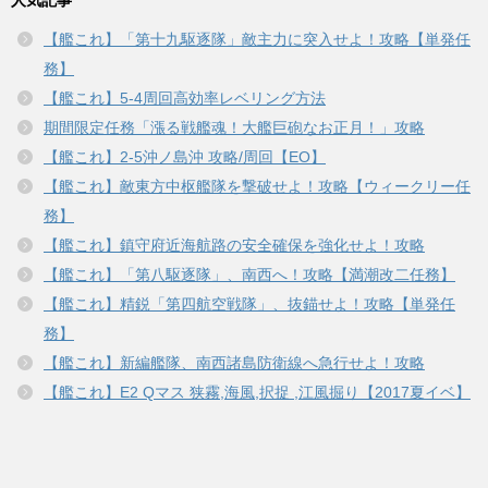
人気記事
【艦これ】「第十九駆逐隊」敵主力に突入せよ！攻略【単発任
務】
【艦これ】5-4周回高効率レベリング方法
期間限定任務「漲る戦艦魂！大艦巨砲なお正月！」攻略
【艦これ】2-5沖ノ島沖 攻略/周回【EO】
【艦これ】敵東方中枢艦隊を撃破せよ！攻略【ウィークリー任
務】
【艦これ】鎮守府近海航路の安全確保を強化せよ！攻略
【艦これ】「第八駆逐隊」、南西へ！攻略【満潮改二任務】
【艦これ】精鋭「第四航空戦隊」、抜錨せよ！攻略【単発任
務】
【艦これ】新編艦隊、南西諸島防衛線へ急行せよ！攻略
【艦これ】E2 Qマス 狭霧,海風,択捉 ,江風掘り【2017夏イベ】