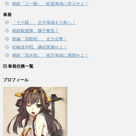
精鋭「三一駆」、鉄底海域に突入せよ！
単発
「十八駆」、北方海域キス島へ！
精鋭駆逐隊、獅子奮迅！
新編「四航戦」、全力出撃！
松輸送作戦、継続実施せよ！
精鋭「四水戦」、南方海域に展開せよ！
単発任務一覧
プロフィール