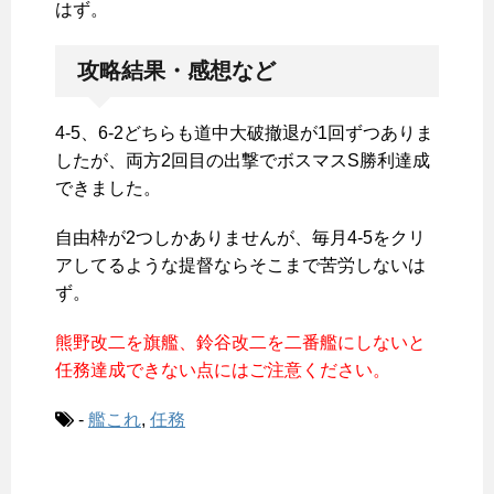
はず。
攻略結果・感想など
4-5、6-2どちらも道中大破撤退が1回ずつありま
したが、両方2回目の出撃でボスマスS勝利達成
できました。
自由枠が2つしかありませんが、毎月4-5をクリ
アしてるような提督ならそこまで苦労しないは
ず。
熊野改二を旗艦、鈴谷改二を二番艦にしないと
任務達成できない点にはご注意ください。
-
艦これ
,
任務