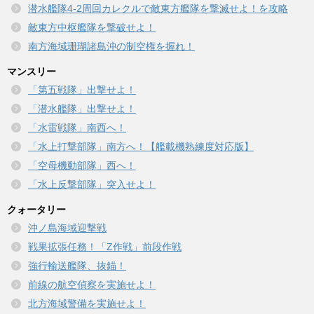
潜水艦隊4-2周回カレクルで敵東方艦隊を撃滅せよ！を攻略
敵東方中枢艦隊を撃破せよ！
南方海域珊瑚諸島沖の制空権を握れ！
マンスリー
「第五戦隊」出撃せよ！
「潜水艦隊」出撃せよ！
「水雷戦隊」南西へ！
「水上打撃部隊」南方へ！【艦載機熟練度対応版】
「空母機動部隊」西へ！
「水上反撃部隊」突入せよ！
クォータリー
沖ノ島海域迎撃戦
戦果拡張任務！「Z作戦」前段作戦
強行輸送艦隊、抜錨！
前線の航空偵察を実施せよ！
北方海域警備を実施せよ！