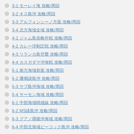
3-1 モーレイ海 攻略/周回
3-2 キス島沖 攻略/周回
3-3 アルフォンシーノ方面 攻略/周回
3-4 北方海域全域 攻略/周回
4-1 ジャム島攻略作戦 攻略/周回
4-2 カレー洋制圧戦 攻略/周回
4-3 リランカ島空襲 攻略/周回
4-4 カスガダマ沖海戦 攻略/周回
5-1 南方海域前面 攻略/周回
5-2 珊瑚諸島沖 攻略/周回
5-3 サブ島沖海域 攻略/周回
5-4 サーモン海域 攻略/周回
6-1 中部海域哨戒線 攻略/周回
6-2 MS諸島沖 攻略/周回
6-3 グアノ環礁沖海域 攻略/周回
6-4 中部北海域ピーコック島沖 攻略/周回