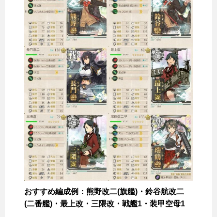
おすすめ編成例：熊野改二(旗艦)・鈴谷航改二
(二番艦)・最上改・三隈改・戦艦1・装甲空母1