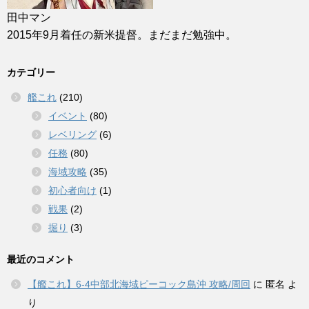
田中マン
2015年9月着任の新米提督。まだまだ勉強中。
カテゴリー
艦これ
(210)
イベント
(80)
レベリング
(6)
任務
(80)
海域攻略
(35)
初心者向け
(1)
戦果
(2)
掘り
(3)
最近のコメント
【艦これ】6-4中部北海域ピーコック島沖 攻略/周回
に
匿名
よ
り