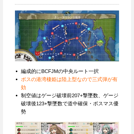
編成的にBCFJMの中央ルート一択
ボスの港湾棲姫は陸上型なので三式弾が有
効
制空値はゲージ破壊前207+撃墜数、ゲージ
破壊後123+撃墜数で道中確保・ボスマス優
勢