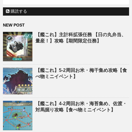
購読する
NEW POST
【艦これ】主計科拡張任務 【日の丸弁当、
量産！】攻略【期間限定任務】
【艦これ】5-2周回お米・梅干集め攻略【食
べ物ミニイベント】
【艦これ】4-2周回お米・海苔集め、佐渡・
対馬掘り攻略【食べ物ミニイベント】