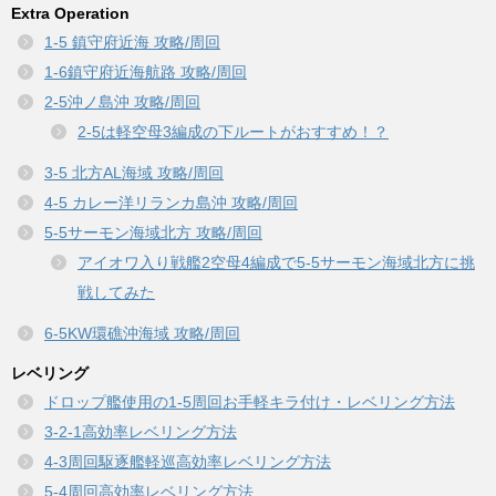
Extra Operation
1-5 鎮守府近海 攻略/周回
1-6鎮守府近海航路 攻略/周回
2-5沖ノ島沖 攻略/周回
2-5は軽空母3編成の下ルートがおすすめ！？
3-5 北方AL海域 攻略/周回
4-5 カレー洋リランカ島沖 攻略/周回
5-5サーモン海域北方 攻略/周回
アイオワ入り戦艦2空母4編成で5-5サーモン海域北方に挑
戦してみた
6-5KW環礁沖海域 攻略/周回
レベリング
ドロップ艦使用の1-5周回お手軽キラ付け・レベリング方法
3-2-1高効率レベリング方法
4-3周回駆逐艦軽巡高効率レベリング方法
5-4周回高効率レベリング方法