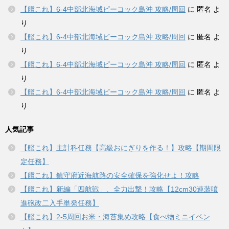
【艦これ】6-4中部北海域ピーコック島沖 攻略/周回
に
匿名
よ
り
【艦これ】6-4中部北海域ピーコック島沖 攻略/周回
に
匿名
よ
り
【艦これ】6-4中部北海域ピーコック島沖 攻略/周回
に
匿名
よ
り
【艦これ】6-4中部北海域ピーコック島沖 攻略/周回
に
匿名
よ
り
人気記事
【艦これ】主計科任務【高級おにぎりを作る！】攻略【期間限
定任務】
【艦これ】鎮守府近海航路の安全確保を強化せよ！攻略
【艦これ】新編「四航戦」、全力出撃！攻略【12cm30連装噴
進砲改二入手単発任務】
【艦これ】2-5周回お米・海苔集め攻略【食べ物ミニイベン