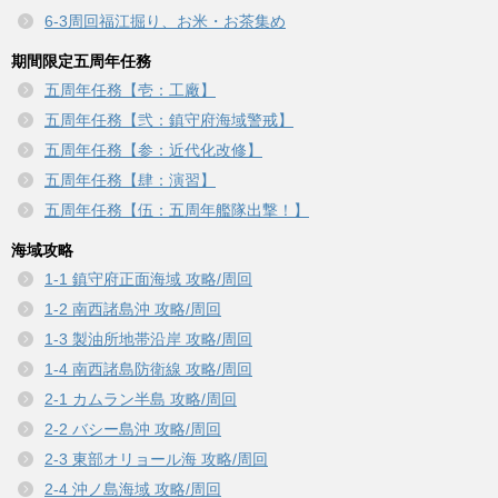
6-3周回福江掘り、お米・お茶集め
期間限定五周年任務
五周年任務【壱：工廠】
五周年任務【弐：鎮守府海域警戒】
五周年任務【参：近代化改修】
五周年任務【肆：演習】
五周年任務【伍：五周年艦隊出撃！】
海域攻略
1-1 鎮守府正面海域 攻略/周回
1-2 南西諸島沖 攻略/周回
1-3 製油所地帯沿岸 攻略/周回
1-4 南西諸島防衛線 攻略/周回
2-1 カムラン半島 攻略/周回
2-2 バシー島沖 攻略/周回
2-3 東部オリョール海 攻略/周回
2-4 沖ノ島海域 攻略/周回