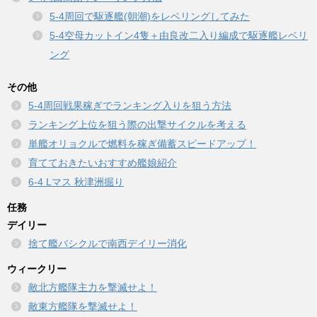
5-4周回で駆逐艦(朝潮)をレベリングしてみた
5-4空母カットイン4隻＋由良改二入り編成で駆逐艦レベリ
ング
その他
5-4周回戦果稼ぎでランキング入りを狙う方法
ランキング上位を狙う際の出撃サイクルを考える
単艦オリョクルで燃料を稼ぎ備蓄スピードアップ！
育てておきたいおすすめ艦娘紹介
6-4 Lマス 秋津洲掘り
任務
デイリー
捨て艦バシクルで南西デイリー消化
ウィークリー
敵北方艦隊主力を撃滅せよ！
敵東方艦隊を撃滅せよ！