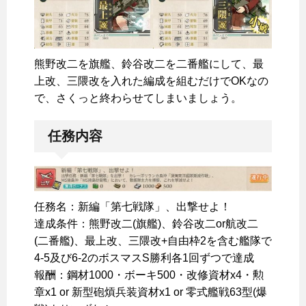
熊野改二を旗艦、鈴谷改二を二番艦にして、最
上改、三隈改を入れた編成を組むだけでOKなの
で、さくっと終わらせてしまいましょう。
任務内容
任務名：新編「第七戦隊」、出撃せよ！
達成条件：熊野改二(旗艦)、鈴谷改二or航改二
(二番艦)、最上改、三隈改+自由枠2を含む艦隊で
4-5及び6-2のボスマスS勝利各1回ずつで達成
報酬：鋼材1000・ボーキ500・改修資材x4・勲
章x1 or 新型砲熕兵装資材x1 or 零式艦戦63型(爆