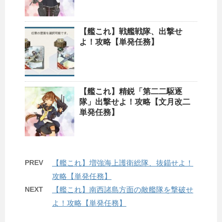
【艦これ】戦艦戦隊、出撃せ
よ！攻略【単発任務】
【艦これ】精鋭「第二二駆逐
隊」出撃せよ！攻略【文月改二
単発任務】
PREV
【艦これ】増強海上護衛総隊、抜錨せよ！
攻略【単発任務】
NEXT
【艦これ】南西諸島方面の敵艦隊を撃破せ
よ！攻略【単発任務】