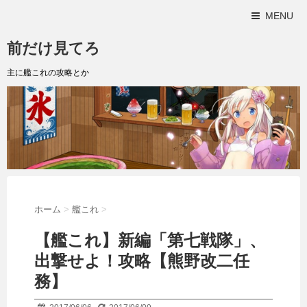
MENU
前だけ見てろ
主に艦これの攻略とか
ホーム
>
艦これ
>
【艦これ】新編「第七戦隊」、
出撃せよ！攻略【熊野改二任
務】