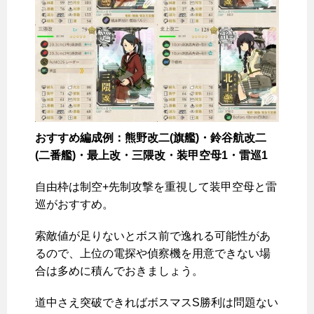
おすすめ編成例：熊野改二(旗艦)・鈴谷航改二
(二番艦)・最上改・三隈改・装甲空母1・雷巡1
自由枠は制空+先制攻撃を重視して装甲空母と雷
巡がおすすめ。
索敵値が足りないとボス前で逸れる可能性があ
るので、上位の電探や偵察機を用意できない場
合は多めに積んでおきましょう。
道中さえ突破できればボスマスS勝利は問題ない