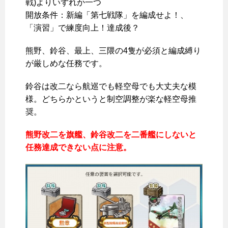
戦)よりいずれか一つ
開放条件：新編「第七戦隊」を編成せよ！、
「演習」で練度向上！達成後？
熊野、鈴谷、最上、三隈の4隻が必須と編成縛り
が厳しめな任務です。
鈴谷は改二なら航巡でも軽空母でも大丈夫な模
様。どちらかというと制空調整が楽な軽空母推
奨。
熊野改二を旗艦、鈴谷改二を二番艦にしないと
任務達成できない点に注意。