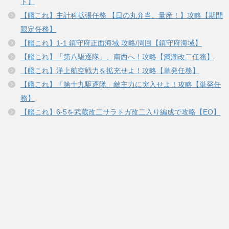
ト】
【艦これ】主計科拡張任務 【日の丸弁当、量産！】攻略【期間
限定任務】
【艦これ】1-1 鎮守府正面海域 攻略/周回【鎮守府海域】
【艦これ】「第八駆逐隊」、南西へ！攻略【満潮改二任務】
【艦これ】洋上航空戦力を拡充せよ！攻略【単発任務】
【艦これ】「第十九駆逐隊」敵主力に突入せよ！攻略【単発任
務】
【艦これ】6-5を武蔵改二サラトガ改二入り編成で攻略【EO】