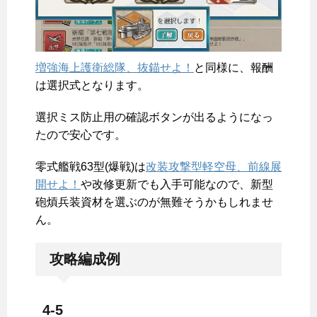
増強海上護衛総隊、抜錨せよ！
と同様に、報酬
は選択式となります。
選択ミス防止用の確認ボタンが出るようになっ
たので安心です。
零式艦戦63型(爆戦)は
改装攻撃型軽空母、前線展
開せよ！
や改修更新でも入手可能なので、新型
砲熕兵装資材を選ぶのが無難そうかもしれませ
ん。
攻略編成例
4-5